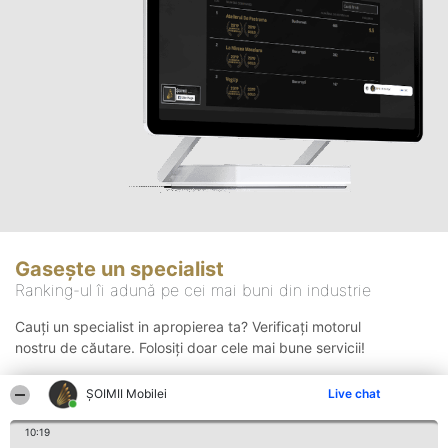
Gasește un specialist
Ranking-ul îi adună pe cei mai buni din industrie
Cauți un specialist in apropierea ta? Verificați motorul
nostru de căutare. Folosiți doar cele mai bune servicii!
ȘOIMII Mobilei
Live chat
Căutare
10:19