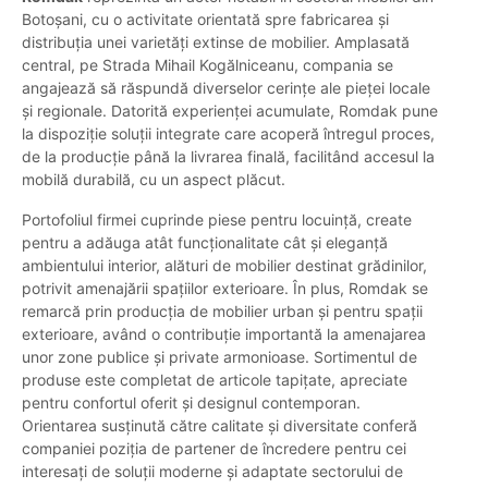
Botoșani, cu o activitate orientată spre fabricarea și
distribuția unei varietăți extinse de mobilier. Amplasată
central, pe Strada Mihail Kogălniceanu, compania se
angajează să răspundă diverselor cerințe ale pieței locale
și regionale. Datorită experienței acumulate, Romdak pune
la dispoziție soluții integrate care acoperă întregul proces,
de la producție până la livrarea finală, facilitând accesul la
mobilă durabilă, cu un aspect plăcut.
Portofoliul firmei cuprinde piese pentru locuință, create
pentru a adăuga atât funcționalitate cât și eleganță
ambientului interior, alături de mobilier destinat grădinilor,
potrivit amenajării spațiilor exterioare. În plus, Romdak se
remarcă prin producția de mobilier urban și pentru spații
exterioare, având o contribuție importantă la amenajarea
unor zone publice și private armonioase. Sortimentul de
produse este completat de articole tapițate, apreciate
pentru confortul oferit și designul contemporan.
Orientarea susținută către calitate și diversitate conferă
companiei poziția de partener de încredere pentru cei
interesați de soluții moderne și adaptate sectorului de