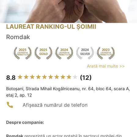
LAUREAT RANKING-UL ȘOIMII
Romdak
Arată mai multe >>
8.8
(12)
Botoşani, Strada Mihail Kogălniceanu, nr. 64, bloc 64, scara A,
etaj 2, ap. 12
Afișează numărul de telefon
Despre companie:
Romdak
reprezintă un actor notabil în sectorul mobilei din