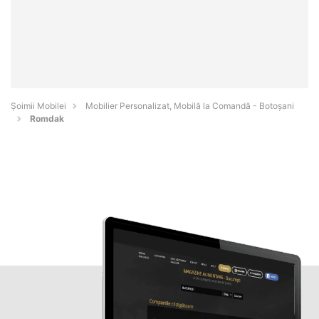
Șoimii Mobilei
Mobilier Personalizat, Mobilă la Comandă - Botoşani
Romdak