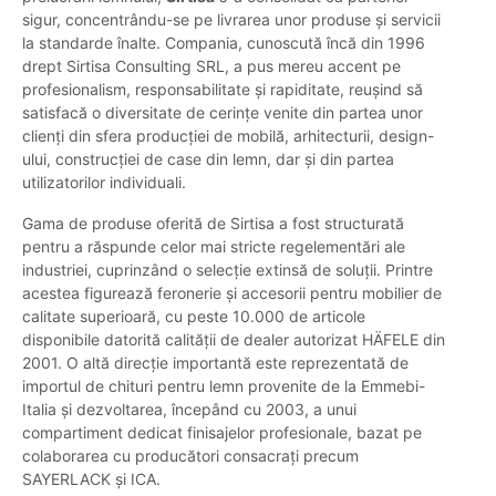
sigur, concentrându-se pe livrarea unor produse și servicii
la standarde înalte. Compania, cunoscută încă din 1996
drept Sirtisa Consulting SRL, a pus mereu accent pe
profesionalism, responsabilitate și rapiditate, reușind să
satisfacă o diversitate de cerințe venite din partea unor
clienți din sfera producției de mobilă, arhitecturii, design-
ului, construcției de case din lemn, dar și din partea
utilizatorilor individuali.
Gama de produse oferită de Sirtisa a fost structurată
pentru a răspunde celor mai stricte regelementări ale
industriei, cuprinzând o selecție extinsă de soluții. Printre
acestea figurează feronerie și accesorii pentru mobilier de
calitate superioară, cu peste 10.000 de articole
disponibile datorită calității de dealer autorizat HÄFELE din
2001. O altă direcție importantă este reprezentată de
importul de chituri pentru lemn provenite de la Emmebi-
Italia și dezvoltarea, începând cu 2003, a unui
compartiment dedicat finisajelor profesionale, bazat pe
colaborarea cu producători consacrați precum
SAYERLACK și ICA.