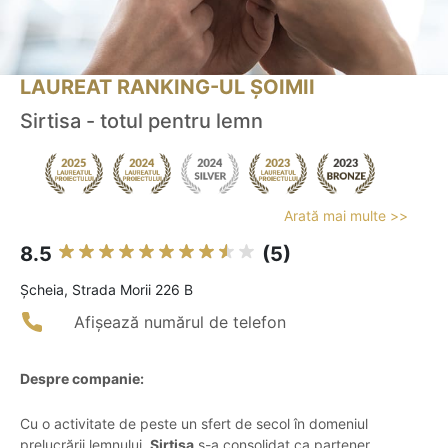
LAUREAT RANKING-UL ȘOIMII
Sirtisa - totul pentru lemn
Arată mai multe >>
8.5
(5)
Şcheia, Strada Morii 226 B
Afișează numărul de telefon
Despre companie:
Cu o activitate de peste un sfert de secol în domeniul
prelucrării lemnului,
Sirtisa
s-a consolidat ca partener