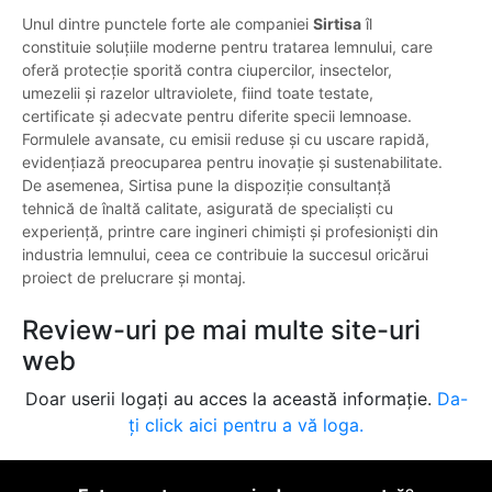
Unul dintre punctele forte ale companiei
Sirtisa
îl
constituie soluțiile moderne pentru tratarea lemnului, care
oferă protecție sporită contra ciupercilor, insectelor,
umezelii și razelor ultraviolete, fiind toate testate,
certificate și adecvate pentru diferite specii lemnoase.
Formulele avansate, cu emisii reduse și cu uscare rapidă,
evidențiază preocuparea pentru inovație și sustenabilitate.
De asemenea, Sirtisa pune la dispoziție consultanță
tehnică de înaltă calitate, asigurată de specialiști cu
experiență, printre care ingineri chimiști și profesioniști din
industria lemnului, ceea ce contribuie la succesul oricărui
proiect de prelucrare și montaj.
Review-uri pe mai multe site-uri
web
Doar userii logați au acces la această informație.
Da-
ți click aici pentru a vă loga.