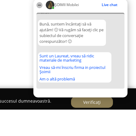
ȘOIMII Mobilei
Live chat
07:31
Bună, suntem încântați să vă
ajutăm! 🙂 Vă rugăm să faceți clic pe
subiectul de conversație
corespunzător! 🙂
Sunt un Laureat, vreau să ridic
materiale de marketing
Vreau să-mi înscriu firma in proiectul
Șoimii
Am o altă problemă
e succesul dumneavoastră.
Verificați