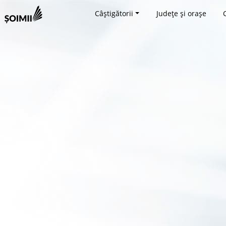
Câștigătorii
Județe și orașe