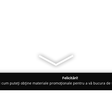
Felicitări!
ți cum puteți obține materiale promoționale pentru a vă bucura d
a Comandă - Târgu-Mureş
Ce Basilea