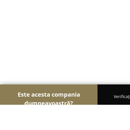
Este acesta compania
Verifica
dumneavoastră?
Șoimii Mobilei
Mobilier Personalizat, Mobilă l