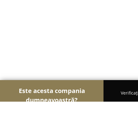
Este acesta compania
Verifica
dumneavoastră?
Șoimii Mobilei
Mobilier Personalizat, Mobilă la