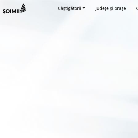
Câștigătorii
Județe și orașe