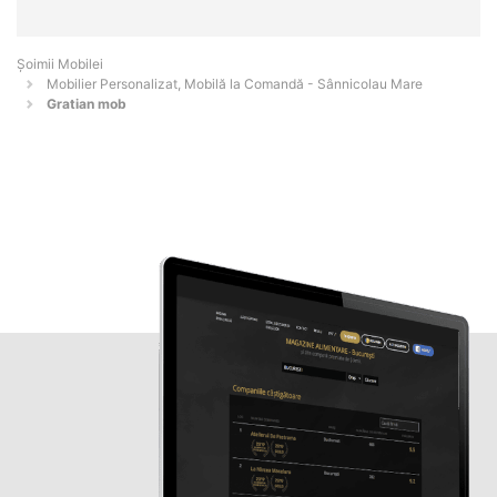
Șoimii Mobilei
Mobilier Personalizat, Mobilă la Comandă - Sânnicolau Mare
Gratian mob