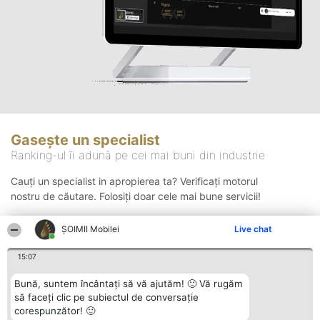
Gasește un specialist
Ranking-ul îi adună pe cei mai buni din industrie
Cauți un specialist in apropierea ta? Verificați motorul
nostru de căutare. Folosiți doar cele mai bune servicii!
ȘOIMII Mobilei
Live chat
Căutare
15:07
Bună, suntem încântați să vă ajutăm! 🙂 Vă rugăm
să faceți clic pe subiectul de conversație
corespunzător! 🙂