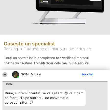
Gasește un specialist
Ranking-ul îi adună pe cei mai buni din industrie
Cauți un specialist in apropierea ta? Verificați motorul
nostru de căutare. Folosiți doar cele mai bune servicii!
ȘOIMII Mobilei
Live chat
Căutare
03:12
Bună, suntem încântați să vă ajutăm! 🙂 Vă rugăm
să faceți clic pe subiectul de conversație
corespunzător! 🙂