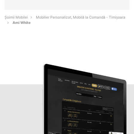
Șoimii Mobilei
Mobilier Personalizat, Mobilă la Comandă - Timişoara
Ami White