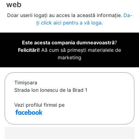
web
Doar userii logați au acces la această informație.
Da-
ți click aici pentru a vă loga.
Este acesta compania dumneavoastră
?
Felicitări!
Aă cum să primești materialele de
marketing
Timişoara
Strada Ion Ionescu de la Brad 1
Vezi profilul firmei pe