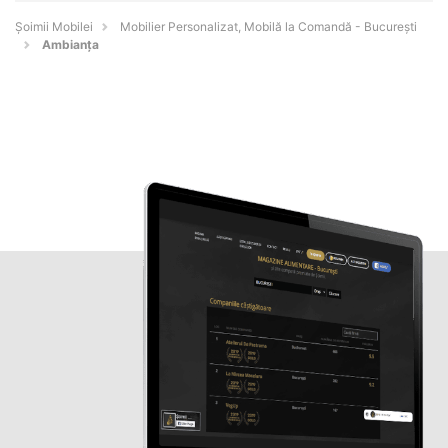
Șoimii Mobilei
Mobilier Personalizat, Mobilă la Comandă - Bucureşti
Ambianța