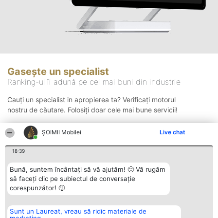
Gasește un specialist
Ranking-ul îi adună pe cei mai buni din industrie
Cauți un specialist in apropierea ta? Verificați motorul
nostru de căutare. Folosiți doar cele mai bune servicii!
ȘOIMII Mobilei
Live chat
Căutare
18:39
Bună, suntem încântați să vă ajutăm! 🙂 Vă rugăm
să faceți clic pe subiectul de conversație
corespunzător! 🙂
Sunt un Laureat, vreau să ridic materiale de
Organizator Ranking
Plebiscyt
Contact