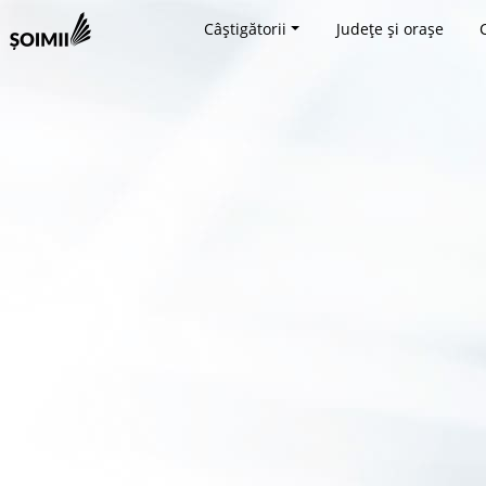
Câștigătorii
Județe și orașe