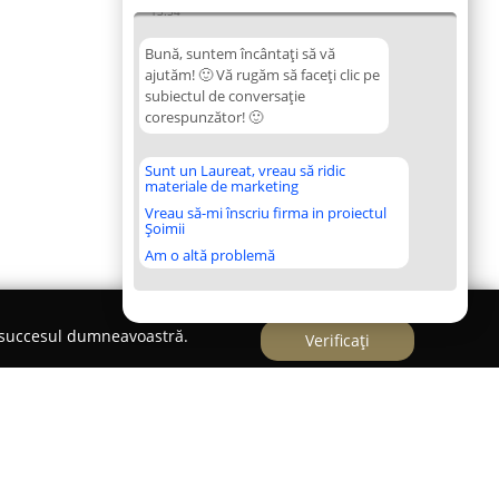
13:54
Bună, suntem încântați să vă
ajutăm! 🙂 Vă rugăm să faceți clic pe
subiectul de conversație
corespunzător! 🙂
Sunt un Laureat, vreau să ridic
materiale de marketing
Vreau să-mi înscriu firma in proiectul
Șoimii
Am o altă problemă
e succesul dumneavoastră.
Verificați