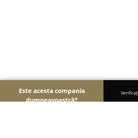
Este acesta compania
Verifica
dumneavoastră?
Șoimii Mobilei
Mobilier Personalizat, Mobilă 