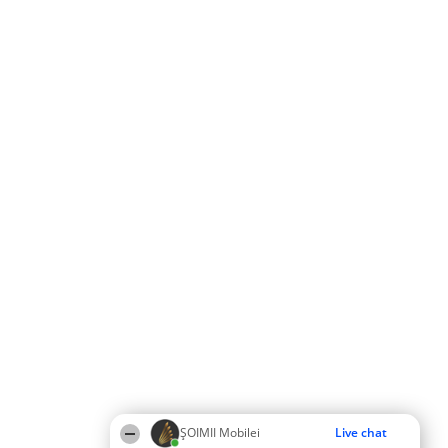
ȘOIMII Mobilei
Live chat