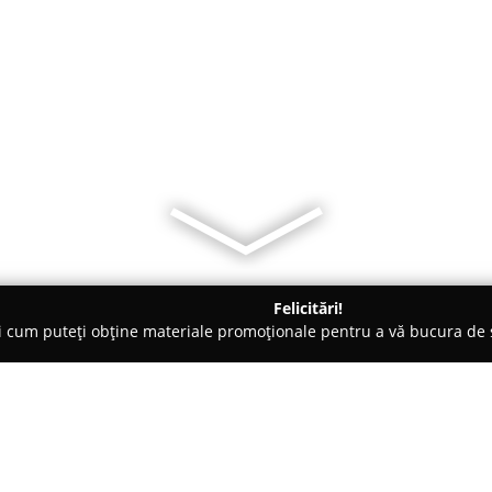
Felicitări!
ți cum puteți obține materiale promoționale pentru a vă bucura d
la Comandă - Câmpulung Moldovenesc
ALPO Mobilier