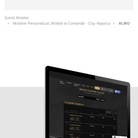
Șoimii Mobilei
Mobilier Personalizat, Mobilă la Comandă - Cluj-Napoca
ALIRO