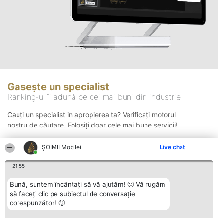
Gasește un specialist
Ranking-ul îi adună pe cei mai buni din industrie
Cauți un specialist in apropierea ta? Verificați motorul
nostru de căutare. Folosiți doar cele mai bune servicii!
ȘOIMII Mobilei
Live chat
Căutare
21:55
Bună, suntem încântați să vă ajutăm! 🙂 Vă rugăm
să faceți clic pe subiectul de conversație
corespunzător! 🙂