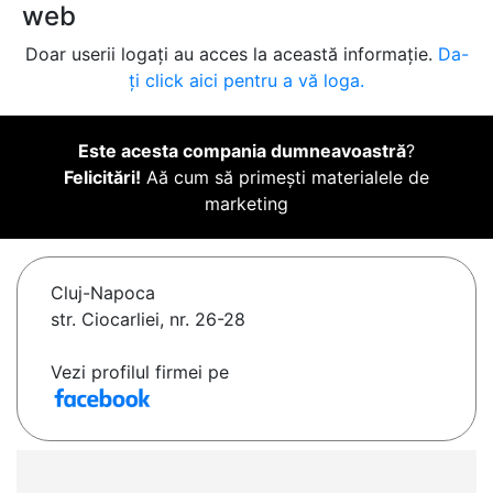
web
Doar userii logați au acces la această informație.
Da-
ți click aici pentru a vă loga.
Este acesta compania dumneavoastră
?
Felicitări!
Aă cum să primești materialele de
marketing
Cluj-Napoca
str. Ciocarliei, nr. 26-28
Vezi profilul firmei pe