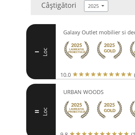
Câștigători
2025
Galaxy Outlet mobilier si de
Loc
I
10.0
URBAN WOODS
Loc
II
9.8
(