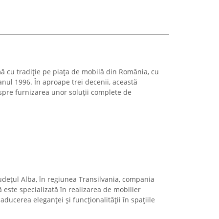
mă cu tradiție pe piața de mobilă din România, cu
 anul 1996. În aproape trei decenii, această
 spre furnizarea unor soluții complete de
 județul Alba, în regiunea Transilvania, compania
este specializată în realizarea de mobilier
aducerea eleganței și funcționalității în spațiile