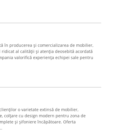
tă în producerea și comercializarea de mobilier,
idicat al calității și atenția deosebită acordată
compania valorifică experiența echipei sale pentru
lienților o varietate extinsă de mobilier,
le, colțare cu design modern pentru zona de
mplete și șifoniere încăpătoare. Oferta
..