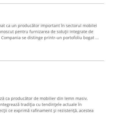
mat ca un producător important în sectorul mobilei
unoscut pentru furnizarea de soluții integrate de
. Compania se distinge printr-un portofoliu bogat ...
ă ca producător de mobilier din lemn masiv,
ntegrează tradiția cu tendințele actuale în
ții ce exprimă rafinament și rezistență, acestea