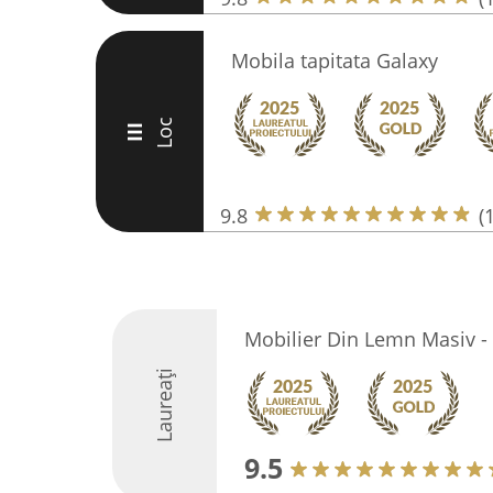
Mobila tapitata Galaxy
Loc
III
9.8
(
Mobilier Din Lemn Masiv 
Laureați
9.5