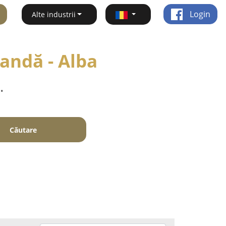
Login
Alte industrii
andă - Alba
.
Căutare