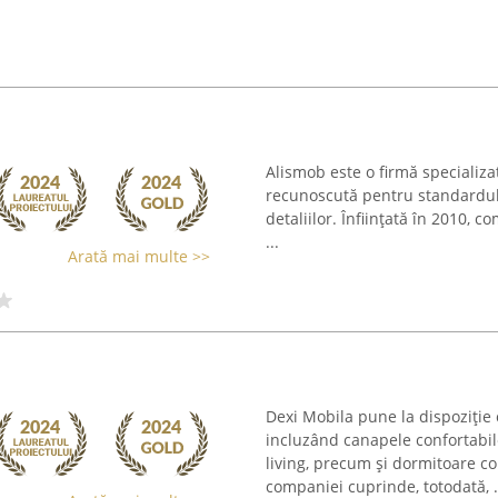
Alismob este o firmă specializa
recunoscută pentru standardul r
detaliilor. Înființată în 2010, 
...
Arată mai multe >>
Dexi Mobila pune la dispoziție c
incluzând canapele confortabi
living, precum și dormitoare co
companiei cuprinde, totodată, .