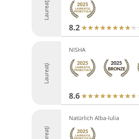
Laureați
8.2
NISHA
Laureați
8.6
Natürlich Alba-Iulia
Laureați