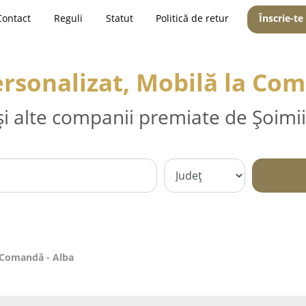
Contact
Reguli
Statut
Politică de retur
Înscrie-te
ersonalizat, Mobilă la Com
și alte companii premiate de Șoimii
a Comandă - Alba