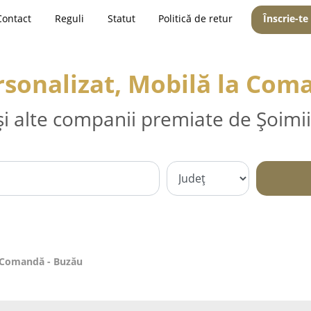
Contact
Reguli
Statut
Politică de retur
Înscrie-te
rsonalizat, Mobilă la Com
și alte companii premiate de Șoimii
a Comandă - Buzău