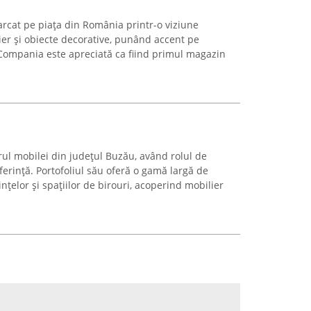
marcat pe piața din România printr-o viziune
ier și obiecte decorative, punând accent pe
. Compania este apreciată ca fiind primul magazin
l mobilei din județul Buzău, având rolul de
erință. Portofoliul său oferă o gamă largă de
nțelor și spațiilor de birouri, acoperind mobilier