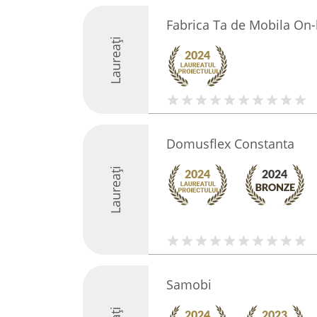
Fabrica Ta de Mobila On-
Laureați
Domusflex Constanta
Laureați
Samobi