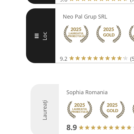
Neo Pal Grup SRL
Loc
III
9.2
(
Sophia Romania
Laureați
8.9