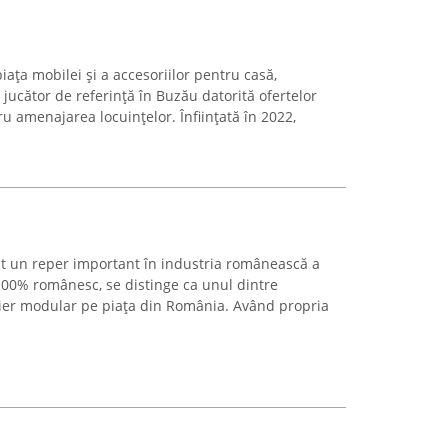
ața mobilei și a accesoriilor pentru casă,
jucător de referință în Buzău datorită ofertelor
ru amenajarea locuințelor. Înființată în 2022,
it un reper important în industria românească a
100% românesc, se distinge ca unul dintre
lier modular pe piața din România. Având propria