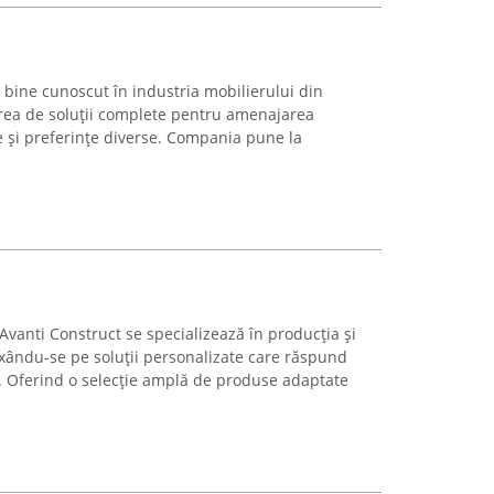
bine cunoscut în industria mobilierului din
area de soluții complete pentru amenajarea
e și preferințe diverse. Compania pune la
 Avanti Construct se specializează în producția și
axându-se pe soluții personalizate care răspund
ei. Oferind o selecție amplă de produse adaptate