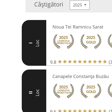
Câștigători
2025
Noua Tei Ramnicu Sarat
Loc
I
9.8
(
Canapele Constanța Buzău
Loc
II
9.6
(