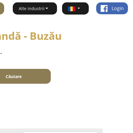
Login
Alte industrii
andă - Buzău
.
Căutare