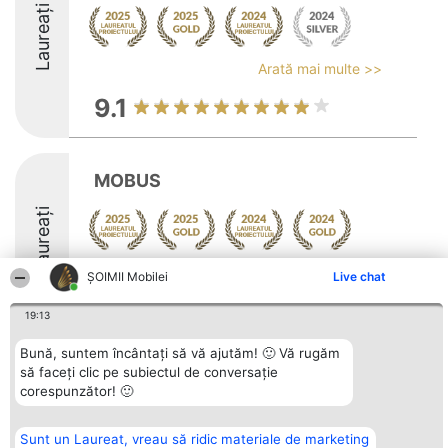
Laureați
Arată mai multe >>
9.1
MOBUS
Laureați
Arată mai multe >>
ȘOIMII Mobilei
Live chat
9.3
19:13
Bună, suntem încântați să vă ajutăm! 🙂 Vă rugăm
să faceți clic pe subiectul de conversație
Organizator Ranking
Plebiscyt
Contact
corespunzător! 🙂
BRIGHT SOLUTIONS BR SRL
Câștigătorii
Contact
Aleea Timisul De Sus 2 Bl. A30
Lista Tuturor
Sc. A Et. 4 Ap. 13 Cod 061952
Laureaților
Sunt un Laureat, vreau să ridic materiale de marketing
București
Reguli