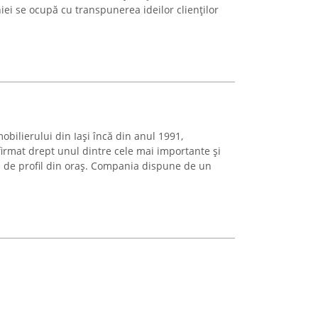
ei se ocupă cu transpunerea ideilor clienților
obilierului din Iași încă din anul 1991,
afirmat drept unul dintre cele mai importante și
e de profil din oraș. Compania dispune de un