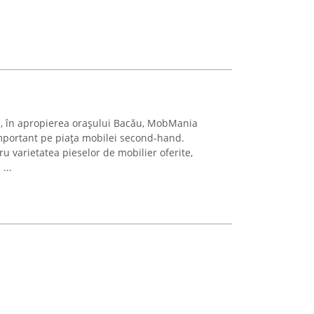
ni, în apropierea orașului Bacău, MobMania
mportant pe piața mobilei second-hand.
 varietatea pieselor de mobilier oferite,
...