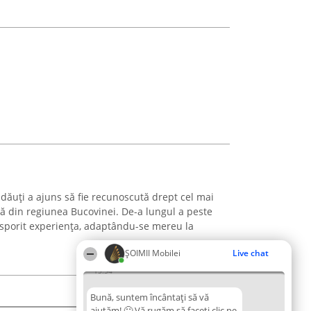
dăuți a ajuns să fie recunoscută drept cel mai
 din regiunea Bucovinei. De-a lungul a peste
a sporit experiența, adaptându-se mereu la
ȘOIMII Mobilei
Live chat
15:54
Bună, suntem încântați să vă
ajutăm! 🙂 Vă rugăm să faceți clic pe