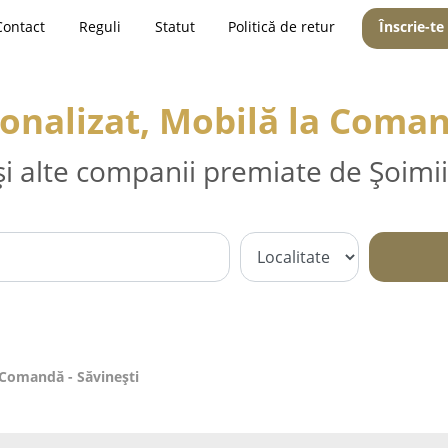
Contact
Reguli
Statut
Politică de retur
Înscrie-te
onalizat, Mobilă la Coman
și alte companii premiate de Șoimii
 Comandă - Săvineşti