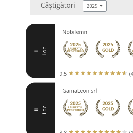
Câștigători
2025
Nobilemn
Loc
I
9.5
(
GamaLeon srl
Loc
II
8.8
(