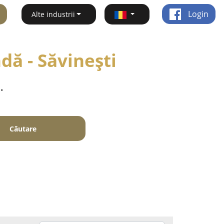
Login
Alte industrii
dă - Săvineşti
.
Căutare