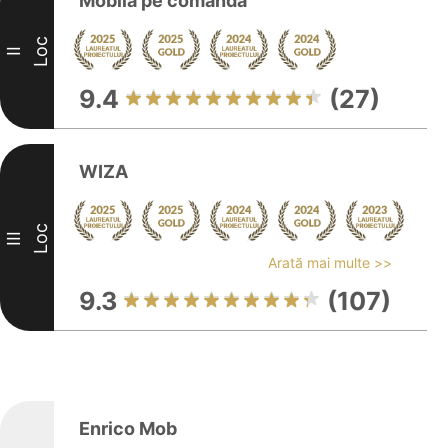
Mobilă pe comanda
Loc
II
9.4
(27)
WIZA
Loc
III
Arată mai multe >>
9.3
(107)
Enrico Mob