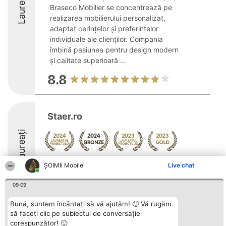
Laureați
Braseco Mobilier se concentrează pe
realizarea mobilierului personalizat,
adaptat cerințelor și preferințelor
individuale ale clienților. Compania
îmbină pasiunea pentru design modern
și calitate superioară ...
8.8
Staer.ro
Laureați
Arată mai multe >>
ȘOIMII Mobilei
Live chat
09:09
Bună, suntem încântați să vă ajutăm! 🙂 Vă rugăm
să faceți clic pe subiectul de conversație
Organizator Ranking
Plebiscyt
Contact
corespunzător! 🙂
BRIGHT SOLUTIONS BR SRL
Câștigătorii
Contact