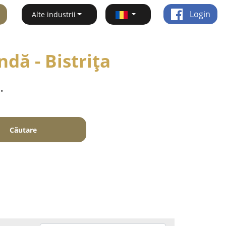
Login
Alte industrii
dă - Bistriţa
.
Căutare