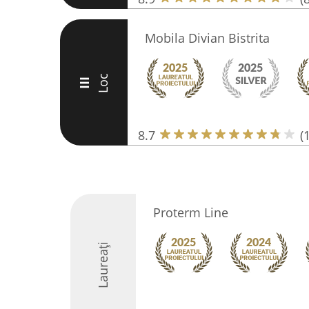
Mobila Divian Bistrita
Loc
III
8.7
(
Proterm Line
Laureați