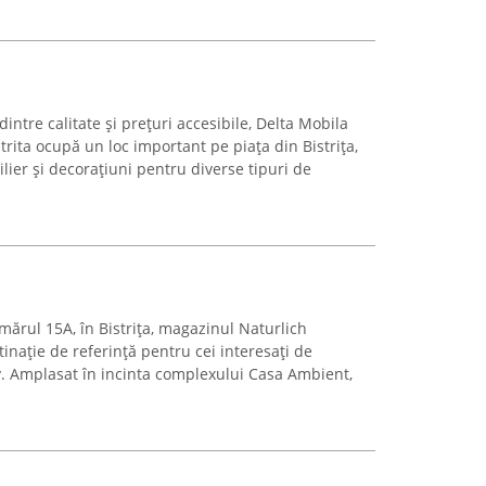
intre calitate și prețuri accesibile, Delta Mobila
rita ocupă un loc important pe piața din Bistrița,
ier și decorațiuni pentru diverse tipuri de
mărul 15A, în Bistrița, magazinul Naturlich
tinație de referință pentru cei interesați de
iv. Amplasat în incinta complexului Casa Ambient,