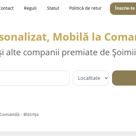
Contact
Reguli
Statut
Politică de retur
Înscrie-te
sonalizat, Mobilă la Coman
și alte companii premiate de Șoimii
 Comandă - Bistriţa