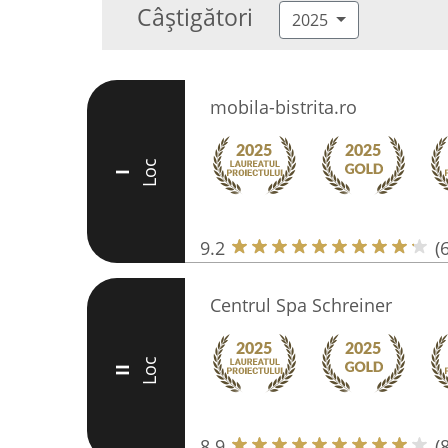
Câștigători
2025
mobila-bistrita.ro
Loc
I
9.2
(
Centrul Spa Schreiner
Loc
II
8.9
(