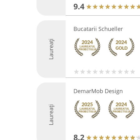
9.4
Bucatarii Schueller
Laureați
DemarMob Design
Laureați
8.2