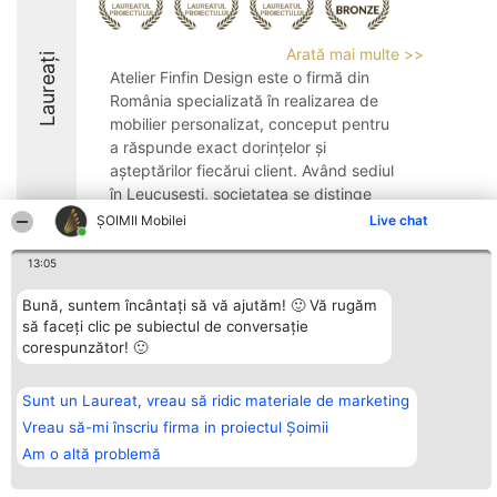
Arată mai multe >>
Laureați
Atelier Finfin Design este o firmă din
România specializată în realizarea de
mobilier personalizat, conceput pentru
a răspunde exact dorințelor și
așteptărilor fiecărui client. Având sediul
în Leucuşeşti, societatea se distinge
printr-o atenție ...
ȘOIMII Mobilei
Live chat
8.5
13:05
Bună, suntem încântați să vă ajutăm! 🙂 Vă rugăm
să faceți clic pe subiectul de conversație
Organizator Ranking
Plebiscyt
Contact
corespunzător! 🙂
BRIGHT SOLUTIONS BR SRL
Câștigătorii
Contact
Aleea Timisul De Sus 2 Bl. A30
Lista Tuturor
Sc. A Et. 4 Ap. 13 Cod 061952
Laureaților
Sunt un Laureat, vreau să ridic materiale de marketing
București
Reguli
CUI 36737675
Statut
Vreau să-mi înscriu firma in proiectul Șoimii
tel: +40 770 990 492
Politica de
Am o altă problemă
confidențialitate